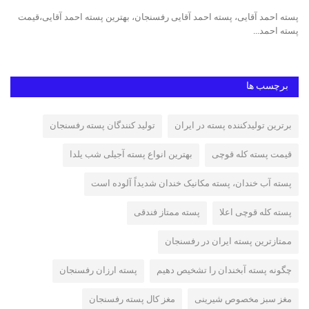
پسته احمد آقایی، پسته احمد آقایی رفسنجان، بهترین پسته احمد آقایی،قیمت
پست
پسته احمد...
ایر
برچسب ها
برترین تولیدکننده پسته در ایران
تولید کنندگان پسته رفسنجان
قیمت پسته کله قوچی
بهترین انواع پسته آجیلی شب یلدا
پسته آب خندان، پسته مکانیک خندان شدیداً آلوده است
پسته کله قوچی اعلا
پسته ممتاز فندقی
ممتازترین پسته ایران در رفسنجان
چگونه پسته آبخندان را تشخیص دهیم
پسته ارزان رفسنجان
مغز سبز مخصوص شیرینی
مغز کال پسته رفسنجان