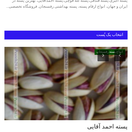
پسته اکبری،پسته فندقی،پسته کله قوچی،پسته احمدآقایی، بهترین پسته در
ایران و جهان، انواع ارقام پسته، پسته بهداشتی رفسنجان, فروشگاه تخصصی...
خرید پسته رفسنجان
بهترین پسته ایران
انتخاب یک پُست
انواع پسته رفسنجان
پسته احمد آقایی
خر