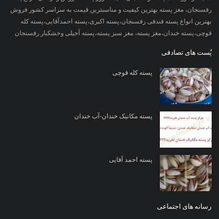
رفسنجان، مغز پسته بهترین کیفیت و مناسبترین قیمت به سراسر کشور فروش
بهترین انواع پسته فندقی رفسنجان،پسته اکبری،پسته احمدآقایی،پسته کله
قوچی،پسته خندان،مغز پسته، مغز سبز پسته،پسته آجیلی وخشکبار رفسنجان
پُست های تصادفی
پسته کله قوچی
پسته مکانیک خندان-آب خندان
پسته احمد آقایی
رسانه های اجتماعی