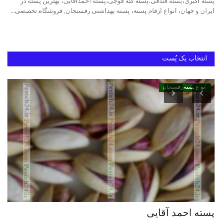
پسته اکبری،پسته فندقی،پسته کله قوچی،پسته احمدآقایی، بهترین پسته در
ایران و جهان، انواع ارقام پسته، پسته بهداشتی رفسنجان, فروشگاه تخصصی...
دانستنیهای پـسـتـه رفسنجان
بهترین پسته ایران
انتخاب یک پُست
انواع پسته رفسنجان
پسته احمد آقایی
خر