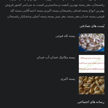
رفسنجان، مغز پسته بهترین کیفیت و مناسبترین قیمت به سراسر کشور فروش
بهترین انواع پسته فندقی رفسنجان،پسته اکبری،پسته احمدآقایی،پسته کله
قوچی،پسته خندان،مغز پسته، مغز سبز پسته،پسته آجیلی وخشکبار رفسنجان
پُست های تصادفی
پسته کله قوچی
پسته مکانیک خندان-آب خندان
پسته اکبری
رسانه های اجتماعی