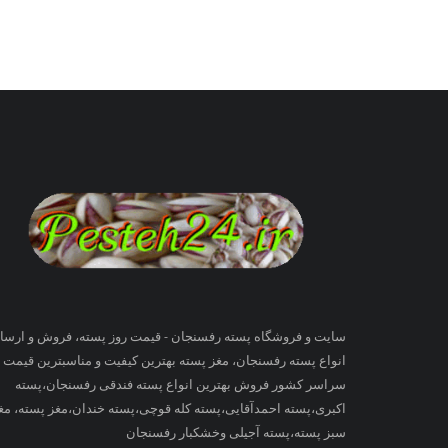
سایت و فروشگاه پسته رفسنجان - قیمت روز پسته، فروش و ارسا
انواع پسته رفسنجان، مغز پسته بهترین کیفیت و مناسبترین قیمت ب
سراسر کشور فروش بهترین انواع پسته فندقی رفسنجان،پسته
اکبری،پسته احمدآقایی،پسته کله قوچی،پسته خندان،مغز پسته، مغ
سبز پسته،پسته آجیلی وخشکبار رفسنجان