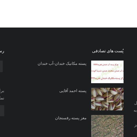
پُست های تصادفی
رسا
پسته مکانیک خندان-آب خندان
برا
پسته احمد آقایی
نما
ل
ه
مغز پسته رفسنجان
ز