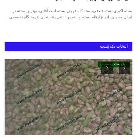
پسته اکبری،پسته فندقی،پسته کله قوچی،پسته احمدآقایی، بهترین پسته در
دانستنیهای پـسـتـه رفسنجان
ایران و جهان، انواع ارقام پسته، پسته بهداشتی رفسنجان, فروشگاه تخصصی...
بهترین پسته ایران
انتخاب یک پُست
انواع پسته رفسنجان