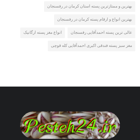
بهترین و ممتازترین پسته استان کرمان در رفسنجان
بهترین انواع و ارقام پسته کرمان در رفسنجان
عالی ترین پسته احمدآقایی رفسنجان
انواع مغز پسته ارگانیک
مغز سبز پسته فندقی اکبری احمدآقایی کله قوچی