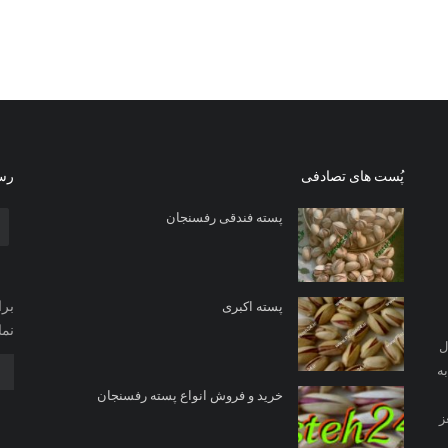
پُست های تصادفی
رسا
پسته فندقی رفسنجان
برا
پسته اکبری
نما
ل
ه
خرید و فروش انواع پسته رفسنجان
ز