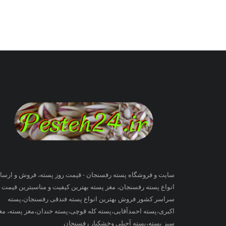
سایت و فروشگاه پسته رفسنجان - قیمت روز پسته، فروش و ارسا
انواع پسته رفسنجان، مغز پسته بهترین کیفیت و مناسبترین قیمت ب
سراسر کشور فروش بهترین انواع پسته فندقی رفسنجان،پسته
اکبری،پسته احمدآقایی،پسته کله قوچی،پسته خندان،مغز پسته، مغ
سبز پسته،پسته آجیلی وخشکبار رفسنجان