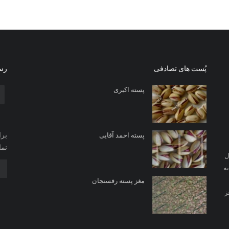
پُست های تصادفی
رسا
پسته اکبری
برا
پسته احمد آقایی
نما
ل
ه
مغز پسته رفسنجان
ز