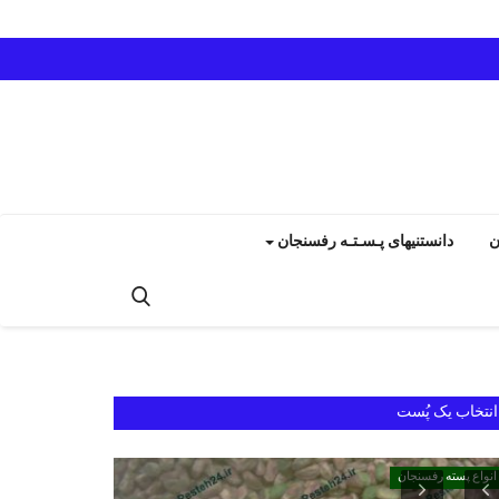
ن
دانستنیهای پـسـتـه رفسنجان
انتخاب یک پُست
انواع پسته رفسنجان
انواع پسته رفسنجان