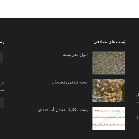
پُست های تصادفی
رسا
انواع مغز پسته
برا
پسته فندقی رفسنجان
نما
ل
ه
پسته مکانیک خندان-آب خندان
ز