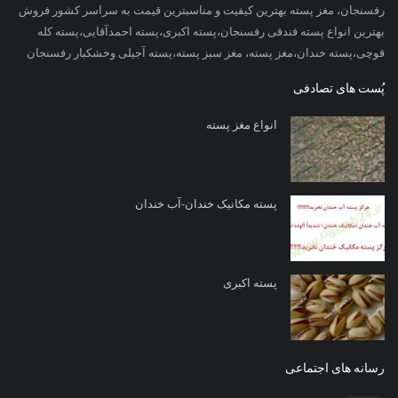
رفسنجان، مغز پسته بهترین کیفیت و مناسبترین قیمت به سراسر کشور فروش
بهترین انواع پسته فندقی رفسنجان،پسته اکبری،پسته احمدآقایی،پسته کله
قوچی،پسته خندان،مغز پسته، مغز سبز پسته،پسته آجیلی وخشکبار رفسنجان
پُست های تصادفی
انواع مغز پسته
پسته مکانیک خندان-آب خندان
پسته اکبری
رسانه های اجتماعی