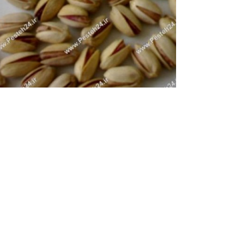
خرید و فروش انواع پسته رفسنجان
پسته اکبری،پسته فندقی،پسته کله قوچی،پسته احمدآقا
پسته در ایران و جهان،...