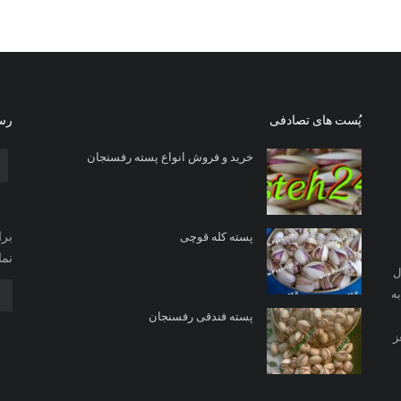
پُست های تصادفی
رسا
خرید و فروش انواع پسته رفسنجان
برا
پسته کله قوچی
نما
ل
ه
پسته فندقی رفسنجان
ز