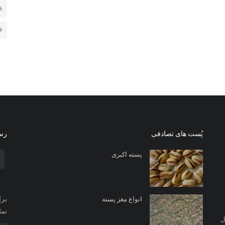
ق
ق
پُست های تصادفی
رسا
پسته اکبری
برا
انواع مغز پسته
نما
ل