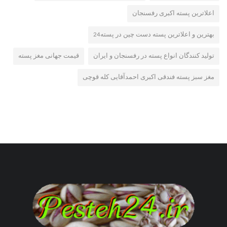
اعلاترین پسته اکبری رفسنجان
بهترین و اعلاترین پسته دست چین در پسته24
تولید کنندگان انواع پسته در رفسنجان و ایران
قیمت جهانی مغز پسته
مغز سبز پسته فندقی اکبری احمدآقایی کله قوچی