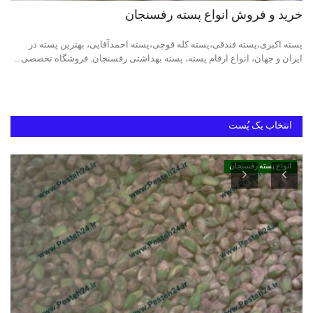
خرید و فروش انواع پسته رفسنجان
دانستنیهای پـسـتـه رفسنجان
پسته اکبری،پسته فندقی،پسته کله قوچی،پسته احمدآقایی، بهترین پسته در
ایران و جهان، انواع ارقام پسته، پسته بهداشتی رفسنجان, فروشگاه تخصصی...
بهترین پسته ایران
انتخاب یک پُست
انواع پسته رفسنجان