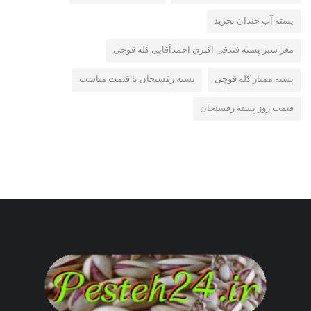
پسته آب خندان نخرید
مغز سبز پسته فندقی اکبری احمدآقایی کله قوچی
پسته ممتاز کله قوچی
پسته رفسنجان با قیمت مناسب
قیمت روز پسته رفسنجان