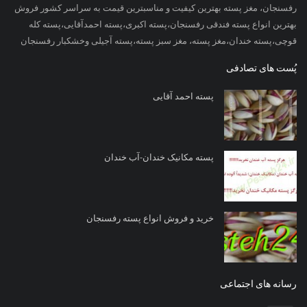
رفسنجان، مغز پسته بهترین کیفیت و مناسبترین قیمت به سراسر کشور فروش
بهترین انواع پسته فندقی رفسنجان،پسته اکبری،پسته احمدآقایی،پسته کله
قوچی،پسته خندان،مغز پسته، مغز سبز پسته،پسته آجیلی وخشکبار رفسنجان
پُست های تصادفی
پسته احمد آقایی
پسته مکانیک خندان-آب خندان
خرید و فروش انواع پسته رفسنجان
رسانه های اجتماعی