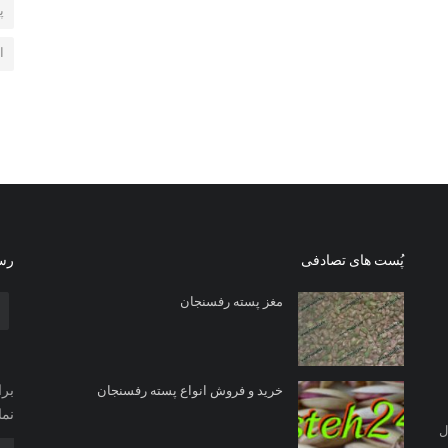
پ
ا
پُست های تصادفی
رسا
مغز پسته رفسنجان
برا
خرید و فروش انواع پسته رفسنجان
نما
ل