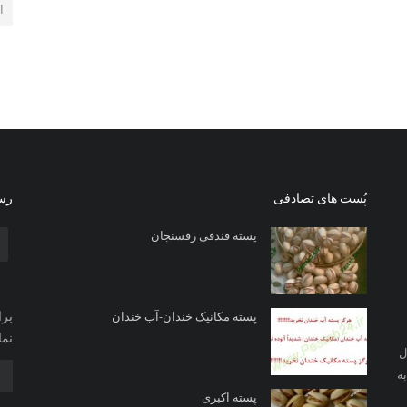
ا
پُست های تصادفی
رسا
پسته فندقی رفسنجان
برا
پسته مکانیک خندان-آب خندان
نما
ل
ه
پسته اکبری