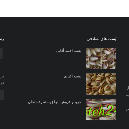
پُست های تصادفی
رسا
پسته احمد آقایی
برا
پسته اکبری
نما
ل
ه
خرید و فروش انواع پسته رفسنجان
ز