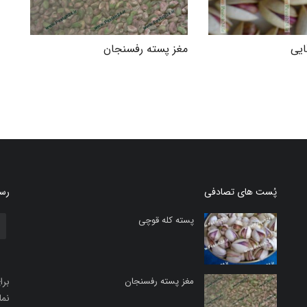
ایی
مغز پسته رفسنجان
پُست های تصادفی
رسا
پسته کله قوچی
مغز پسته رفسنجان
برا
نما