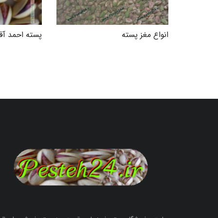
انواع مغز پسته
پسته احمد آق