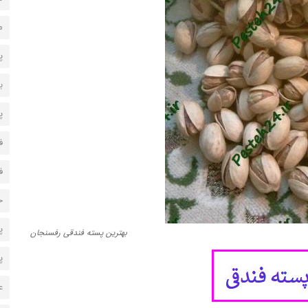
م
پسته24 م
ب
پ
ف
ف
خ
پ
بهترین پسته فندقی رفسنجان
پ
ع