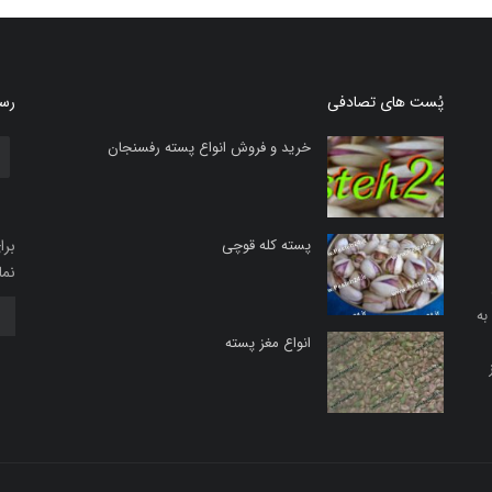
پُست های تصادفی
رسا
خرید و فروش انواع پسته رفسنجان
پسته کله قوچی
برا
نما
به
انواع مغز پسته