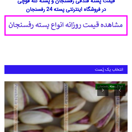
قیمت پسته فندقی رفسنجان و پسته کله قوچی
در فروشگاه اینترنتی پسته 24 رفسنجان
دانستنیهای پـسـتـه رفسنجان
بهترین پسته ایران
انتخاب یک پُست
انواع پسته رفسنجان