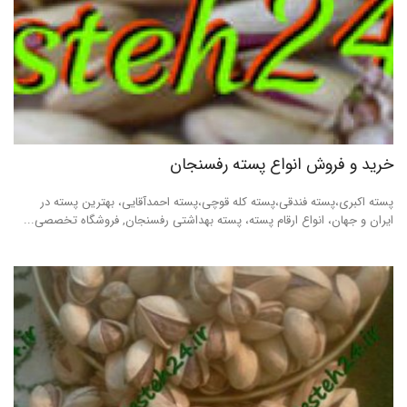
خرید و فروش انواع پسته رفسنجان
پسته اکبری،پسته فندقی،پسته کله قوچی،پسته احمدآقایی، بهترین پسته در
ایران و جهان، انواع ارقام پسته، پسته بهداشتی رفسنجان, فروشگاه تخصصی...